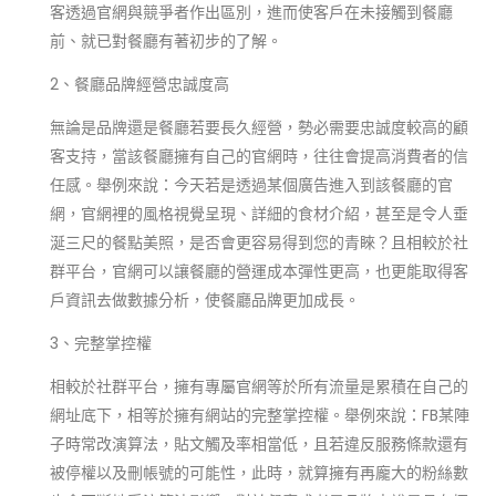
客透過官網與競爭者作出區別，進而使客戶在未接觸到餐廳
前、就已對餐廳有著初步的了解。
2、餐廳品牌經營忠誠度高
無論是品牌還是餐廳若要長久經營，勢必需要忠誠度較高的顧
客支持，當該餐廳擁有自己的官網時，往往會提高消費者的信
任感。舉例來說：今天若是透過某個廣告進入到該餐廳的官
網，官網裡的風格視覺呈現、詳細的食材介紹，甚至是令人垂
涎三尺的餐點美照，是否會更容易得到您的青睞？且相較於社
群平台，官網可以讓餐廳的營運成本彈性更高，也更能取得客
戶資訊去做數據分析，使餐廳品牌更加成長。
3、完整掌控權
相較於社群平台，擁有專屬官網等於所有流量是累積在自己的
網址底下，相等於擁有網站的完整掌控權。舉例來說：FB某陣
子時常改演算法，貼文觸及率相當低，且若違反服務條款還有
被停權以及刪帳號的可能性，此時，就算擁有再龐大的粉絲數