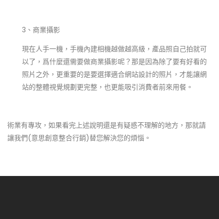
3、商業攝影
現在人手一機，手機內建相機越做越高級，產品照自己拍就可
以了，爲什麼還需要做商業攝影呢？那是因為除了要有好看的
照片之外，更重要的是要選擇適合網站設計的照片，才能讓網
站的整體視覺規劃更完整，也更能吸引消費者前來用餐。
術業有專攻，如果看完上述說明還是有疑惑不理解的地方，那就請
讓我們(意思創意整合行銷)替您解決您的煩惱。